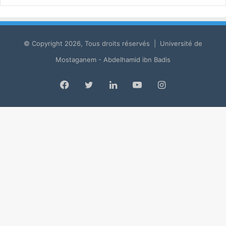
© Copyright 2026, Tous droits réservés | Université de
Mostaganem - Abdelhamid ibn Badis
Facebook
Twitter
LinkedIn
YouTube
Instagram