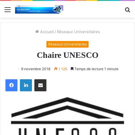
Menu
R
Accueil
/
Réseaux Universitaires
Réseaux Universitaires
Chaire UNESCO
9 novembre 2018
1 126
Temps de lecture 1 minute
Facebook
Linkedin
Partager par email