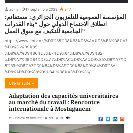
admin
17 septembre 2023
947
المؤسسة العمومية للتلفزيون الجزائري: مستغانم:
انطلاق الاجتماع الدولي حول “بناء القدرات
الجامعية للتكيف مع سوق العمل”
https://www.entv.dz/%D9%85%D8%B3%D8%AA%D8%BA%D8%A7
%D9%86%D9%85-
%D8%A7%D9%86%D8%B7%D9%84%D8%A7%D9%82-
%D8%A7%D9%84%D8%A7%D8%AC%D8%AA%D9%85%D8%A7%D
8%B9-%D8%A7%D9%84%D8%AF%D9%88%D9%84%D9%8A-
%D8%AD%D9%88%D9%84-%D8%A8%D9%86/
Lire la suite »