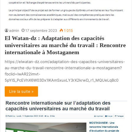
admin
17 septembre 2023
1 015
El Watan-dz : Adaptation des capacités
universitaires au marché du travail : Rencontre
internationale à Mostaganem
https://elwatan-dz.com/adaptation-des-capacites-universitaires-
au-marche-du-travail-rencontre-internationale-a-mostaganem?
fbclid=IwAR22imvt-
5pYlS_PcEVhX6W03Dx1lKAmSxuxLY3rX2krwD_r1_MQUeLqBc0
Lire la suite »