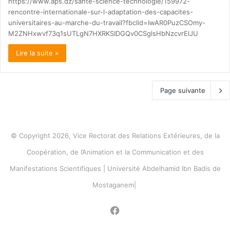
https://www.aps.dz/sante-science-technologie/159972-
rencontre-internationale-sur-l-adaptation-des-capacites-
universitaires-au-marche-du-travail?fbclid=IwAR0PuzCSOmy-
M2ZNHxwvf73q1sUTLgN7HXRKSIDGQv0CSglsHbNzcvrElJU
Lire la suite »
Page suivante
© Copyright 2026, Vice Rectorat des Relations Extérieures, de la
Coopération, de l’Animation et la Communication et des
Manifestations Scientifiques | Université Abdelhamid Ibn Badis de
Mostaganem|
Facebook