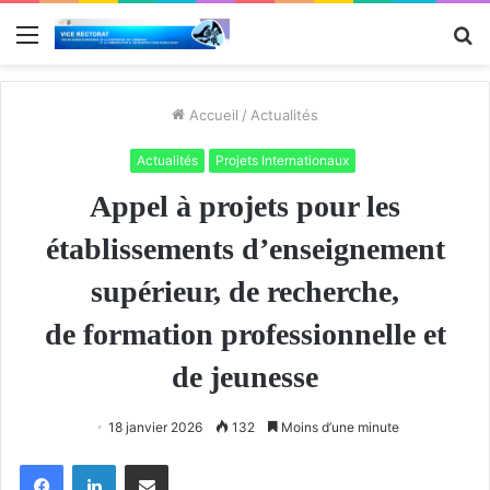
Menu
R
Accueil
/
Actualités
Actualités
Projets Internationaux
Appel à projets pour les
établissements d’enseignement
supérieur, de recherche,
de formation professionnelle et
de jeunesse
18 janvier 2026
132
Moins d’une minute
Facebook
Linkedin
Partager par email