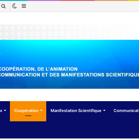
Switch
Sidebar
Rechercher
skin
(barre
latérale)
ux
Coopération
Manifestation Scientifique
Communicat