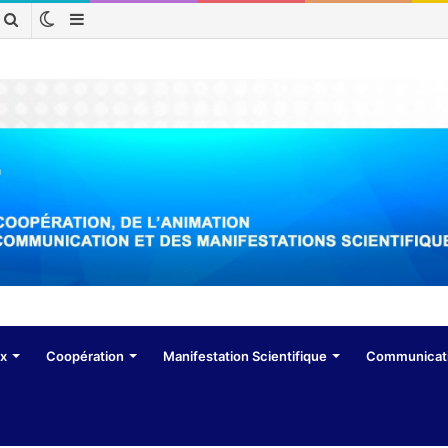
Switch
Sidebar
Rechercher
skin
(barre
latérale)
ux
Coopération
Manifestation Scientifique
Communicat