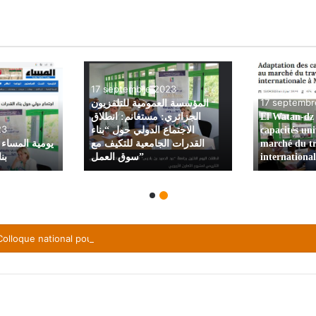
22 novembr
JOURNÉES
7 décembre 2023
D’INFORMAT
JOURNÉES
info session
D’INFORMATION : Online
programme –
23
info session: Erasmus+
Building in 
programme
CBHE – 202
lloque national pour débattre la problématique de l’emploi