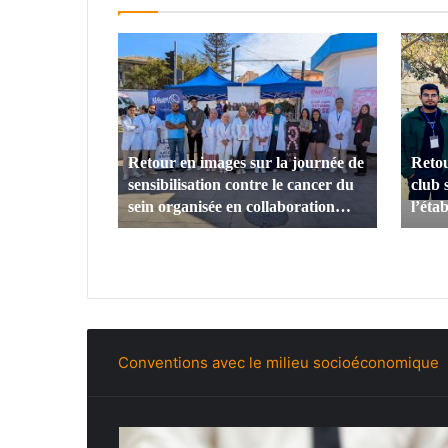
nistère de
Retour en images sur la journée de
Retou
ur et de la
sensibilisation contre le cancer du
club 
e concernant
sein organisée en collaboration
l’éta
avec Setram – tramway de
« BE
mostaganem | Club MediCamp
date 
Conventions avec le milieu socioéconomique