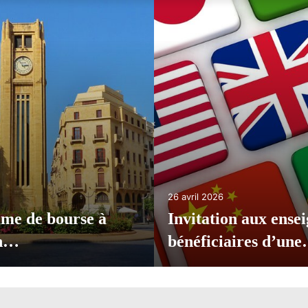
9 avril 2026
candidature
Appel à candidatur
é de…
des…