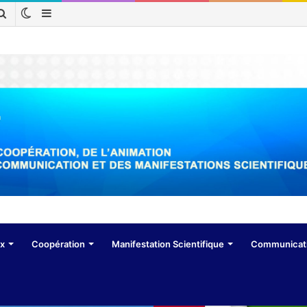
Switch
Sidebar
Rechercher
skin
(barre
latérale)
ux
Coopération
Manifestation Scientifique
Communicat