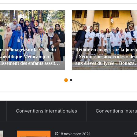
r en images sur la visite du
Retour en images sur la journ
scientifique Medicamp à
« Secourisme aux écoles » des
blissement des enfants asssités
aux élèves du lycée « Bouaza
LHAMRI Mohamed » en
Abdelkader » (les Castors)
du 24 déc 2023
organisée par le club scientifi
Medicamp
Conventions internationales
Conventions interu
18 novembre 2021