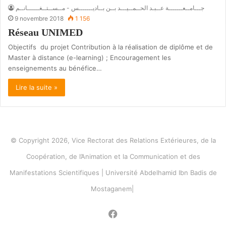
جـــامــعـــــــة عــبـد الحــمــيـــد بــن بــاديـــــــس - مــســتــغــــــانــم
9 novembre 2018
1 156
Réseau UNIMED
Objectifs du projet Contribution à la réalisation de diplôme et de
Master à distance (e-learning) ; Encouragement les
enseignements au bénéfice…
Lire la suite »
© Copyright 2026, Vice Rectorat des Relations Extérieures, de la
Coopération, de l’Animation et la Communication et des
Manifestations Scientifiques | Université Abdelhamid Ibn Badis de
Mostaganem|
Facebook