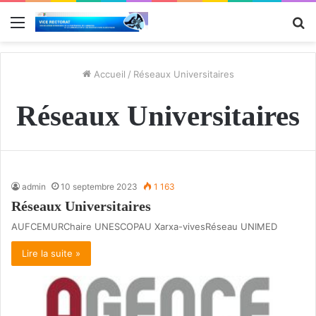
Menu
R
Accueil
/
Réseaux Universitaires
Réseaux Universitaires
admin
10 septembre 2023
1 163
Réseaux Universitaires
AUFCEMURChaire UNESCOPAU Xarxa-vivesRéseau UNIMED
Lire la suite »