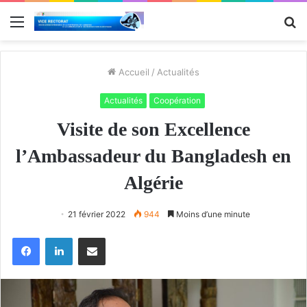
Menu
R
Accueil
/
Actualités
Actualités
Coopération
Visite de son Excellence
l’Ambassadeur du Bangladesh en
Algérie
21 février 2022
944
Moins d’une minute
Facebook
Linkedin
Partager par email