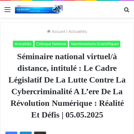
Menu
R
Accueil
/
Actualités
Actualités
Colloque National
Manifestations Scientifiques
Séminaire national virtuel/à
distance, intitulé : Le Cadre
Législatif De La Lutte Contre La
Cybercriminalité A L’ere De La
Révolution Numérique : Réalité
Et Défis | 05.05.2025
Facebook
Linkedin
Partager par email