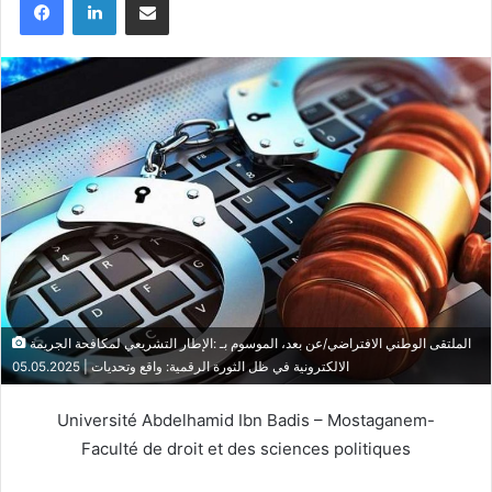
الملتقى الوطني الافتراضي/عن بعد، الموسوم بـ :الإطار التشريعي لمكافحة الجريمة
الالكترونية في ظل الثورة الرقمية: واقع وتحديات | 05.05.2025
Université Abdelhamid Ibn Badis – Mostaganem-
Faculté de droit et des sciences politiques