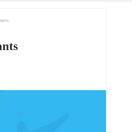
iants
ants