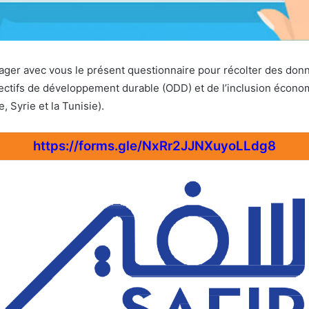
ager avec vous le présent questionnaire pour récolter des don
ectifs de développement durable (ODD) et de l’inclusion économ
, Syrie et la Tunisie).
https://forms.gle/NxRr2JJNXuyoLLdg8