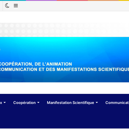
Switch
Sidebar
Rechercher
skin
(barre
latérale)
ux
Coopération
Manifestation Scientifique
Communicat