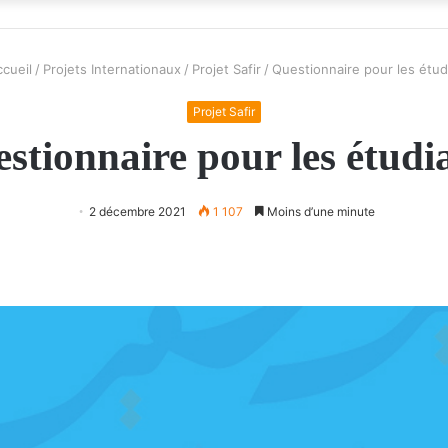
cueil
/
Projets Internationaux
/
Projet Safir
/
Questionnaire pour les étud
Projet Safir
stionnaire pour les étudi
2 décembre 2021
1 107
Moins d’une minute