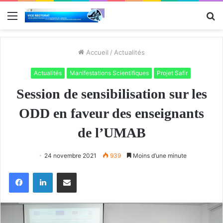
Menu
R
Accueil
/
Actualités
Actualités
Manifestations Scientifiques
Projet Safir
Session de sensibilisation sur les
ODD en faveur des enseignants
de l’UMAB
24 novembre 2021
939
Moins d’une minute
Facebook
Linkedin
Partager par email