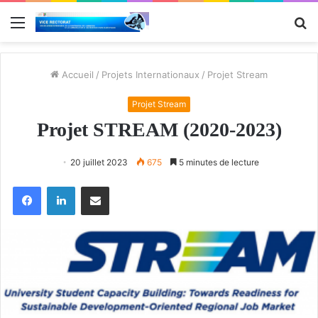
Menu
R
Accueil
/
Projets Internationaux
/
Projet Stream
Projet Stream
Projet STREAM (2020-2023)
20 juillet 2023
675
5 minutes de lecture
Facebook
Linkedin
Partager par email