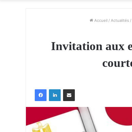
Accueil
/
Actualités
/
Invitation aux 
court
Facebook
Linkedin
Partager par email