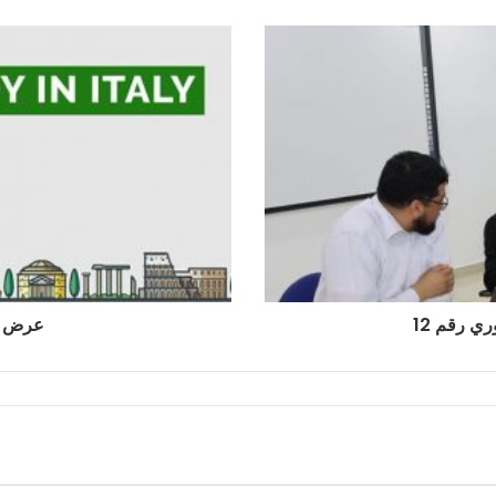
ري رقم 12
عرض 20 منحة دراسية بايطالي