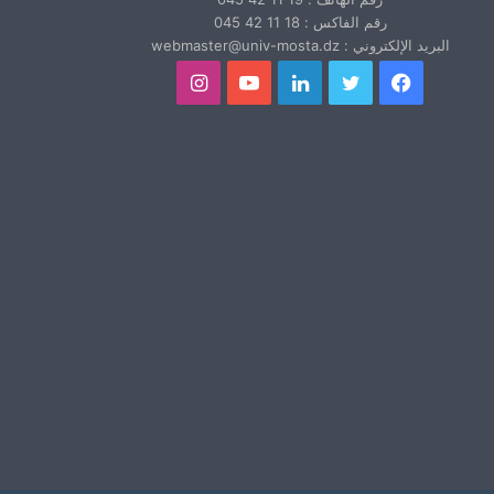
رقم الفاكس : 18 11 42 045
البريد الإلكتروني : webmaster@univ-mosta.dz
فيسبوك
تويتر
لينكدإن
يوتيوب
انستقرام