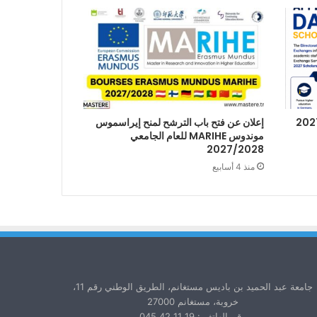
إعلان عن فتح باب الترشح لمنح إيراسموس
موندوس MARIHE للعام الجامعي
2027/2028
منذ 4 أسابيع
جامعة عبد الحميد بن باديس مستغانم، الطريق الوطني رقم 11،
خروبة، مستغانم 27000
رقم الهاتف : 19 11 42 045