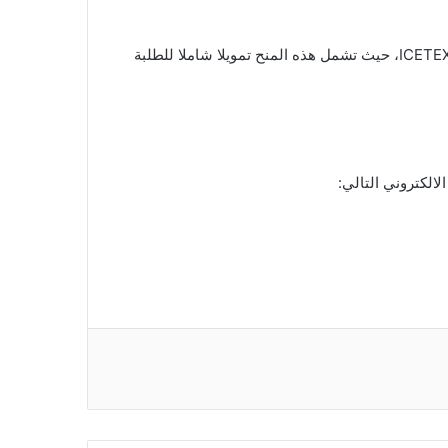
أطلقت حكومة جمهورية كولومبيا برنامجا للمنح والتي يديرها المعهد الكولومبي للائتمان التعليمي والدراسات التقنية في الخارج ICETEX، حيث تشمل هذه المنح تمويلا شاملا للطلبة
الكتروني التالي: