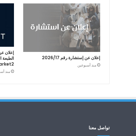
إعلان عن
إعلان عن إستشارة رقم 2026/17
arket2
منذ أسبوعين
منذ أس
تواصل معنا