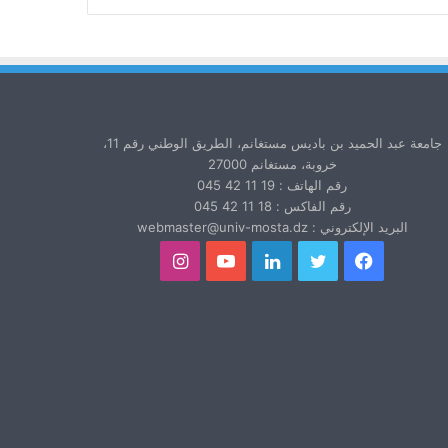
جامعة عبد الحميد بن باديس مستغانم، الطريق الوطني رقم 11،
خروبة، مستغانم 27000
رقم الهاتف : 19 11 42 045
رقم الفاكس : 18 11 42 045
البريد الإلكتروني : webmaster@univ-mosta.dz
فيسبوك
تويتر
لينكدإن
يوتيوب
انستقرام