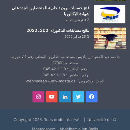
فتح حسابات بريدية جارية للمتحصلين الجدد على
شهادة البكالوريا
9 نوفمبر 2020
نتائج مسابقات الدكتوراه 2021 ـ 2022
25 فبراير 2022
جامعة عبد الحميد بن باديس مستغانم، الطريق الوطني رقم 11، خروبة،
مستغانم 27000
رقم الهاتف : 19 11 42 045
رقم الفاكس : 18 11 42 045
البريد الإلكتروني : webmaster@univ-mosta.dz
فيسبوك
تويتر
لينكدإن
يوتيوب
انستقرام
© Copyright 2026, Tous droits réservés | Université de
Mostaganem - Abdelhamid ibn Badis