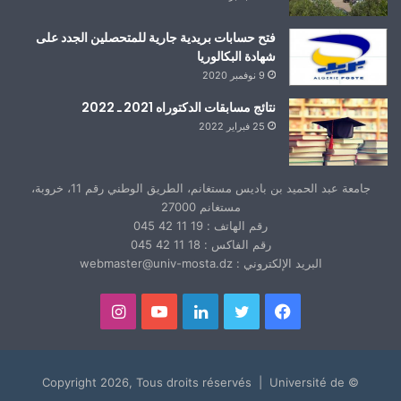
فتح حسابات بريدية جارية للمتحصلين الجدد على
شهادة البكالوريا
9 نوفمبر 2020
نتائج مسابقات الدكتوراه 2021 ـ 2022
25 فبراير 2022
جامعة عبد الحميد بن باديس مستغانم، الطريق الوطني رقم 11، خروبة،
مستغانم 27000
رقم الهاتف : 19 11 42 045
رقم الفاكس : 18 11 42 045
البريد الإلكتروني : webmaster@univ-mosta.dz
فيسبوك
تويتر
لينكدإن
يوتيوب
انستقرام
© Copyright 2026, Tous droits réservés | Université de