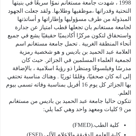
1998 ، شهدت جامعة مستغانم نموًا سريعًا في بنيتها
التحتية وقدراتها ،موظفيها وطلابها. ولقد جعلت الجهود
المبذولة من طرف مسؤوليها وإطاراتها و أساتذتها
لجامعة مستغانم بان تجعلها قطب امتياز عن جدارة
واستحقاق لتكون مركزًا أكاديميًا حقيقيًا يشع في جميع
أنحاء المنطقة الغربية . تحمل جامعة مستغانم اسم
العلامة عبد الحميد بن باديس و هو شخصية رمزية
لجمعية العلماء المسلمين في الجزائر. حيث كان
مدرسًا وفيلسوفًا ومنظرا ذو رؤيةً اسلامية ، بالإضافة
إلى انه كان صحفيًا، وقلمًا ثوريًا . وهناك مناسبة تحتفي
بها الجزائر كل يوم 16 أفريل بمناسبة وفاته تسمى بيوم
العلم.
تتكون حاليا جامعة عبد الحميد بن باديس من مستغانم
من 9 كليات ومعهد واحد وهي كما يلي:
كلية الطب.(FMED)
كلية العلوم الدقيقة والإعلام الآلي (FSEI).