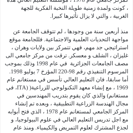
، كونت ولمدة زمنية طويلة النخبة الفكرية للجهة
الغربية ، والتي لا يزال تأثيرها كبيرا.
منذ أربعين سنة من وجودها ، لم تتوقف الجامعة عن
مواجهة التحديات العلمية والاجتماعية. فللجامعة موقع
استراتيجي جد مهم، فهي تتمركز بين ولايات وهران ،
غليزان ، الشلف و معسكر. ترقت من مركز جامعي الى
مصف الجامعات الجزائرية في عام 1998 وذلك بموجب
المرسوم التنفيذي رقم 98-220 المؤرخ 7 يوليو 1998.
أما سابقا، فان التعليم العالي تأسس في مستغانم عام
1969 ، مع إنشاء معهد التكنولوجي للزراعية( (ITA، في
مستغانم) والذي كان يقوم بتدريب المهندسين في
مجال الهندسة الزراعية التطبيقية ، وبعده تم إنشاء
المركز الجامعي لمستغانم عام 1978 ، الذي فتح أبوابه
مع اجل تدريس التعليم العالي في علوم البيولوجيا، و
لجذع المشترك لعلوم التمريض والكيمياء. ومنذ عام