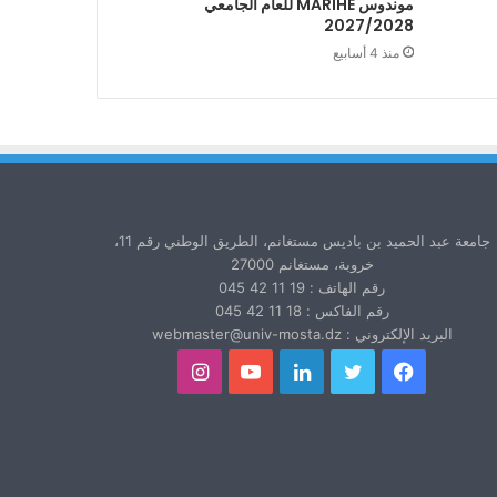
موندوس MARIHE للعام الجامعي
2027/2028
منذ 4 أسابيع
جامعة عبد الحميد بن باديس مستغانم، الطريق الوطني رقم 11،
خروبة، مستغانم 27000
رقم الهاتف : 19 11 42 045
رقم الفاكس : 18 11 42 045
البريد الإلكتروني : webmaster@univ-mosta.dz
فيسبوك
تويتر
لينكدإن
يوتيوب
انستقرام