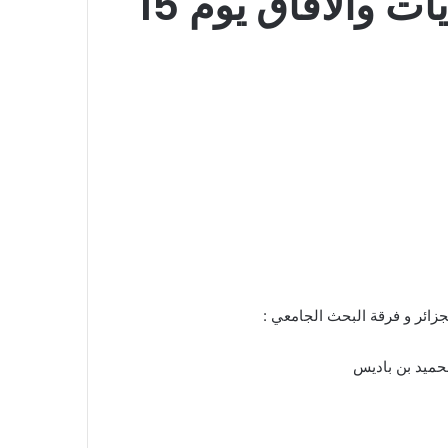
الذكاء الاصطناعي: التحولات البيداغوجية، التحديات والافاق يوم 15
جزائر و فرقة البحث الجامعي :
الحميد بن باديس