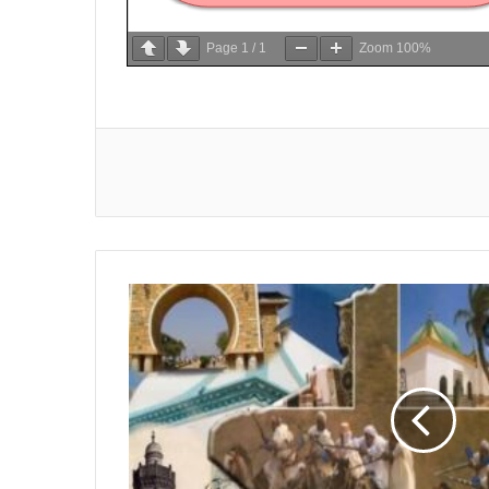
Page
1
/
1
Zoom
100%