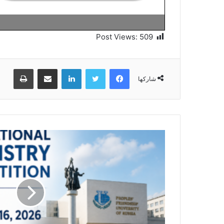
Post Views:
509
فيسبوك
تويتر
لينكدإن
مشاركة عبر البريد
طباعة
شاركها