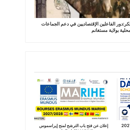
مبتكر:دور الفاعلين الإقتصاديين في دعم الجماعات
محلية بولاية مستغانم
إعلان عن فتح باب الترشح لمنح إيراسموس