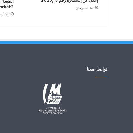
إعلان عن إستشارة رقم 2026/17
arket2
منذ أسبوعين
منذ أس
تواصل معنا