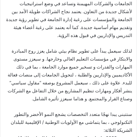
الجامعات والشركات المهيمنة وتساعد في وضع استراتيجيات
لأشكال جديدة من التعاون. يعتمد نجاح الشراكات طويلة الأمد بين
الجامعة والمؤسسات على رغبة إدارة الجامعة في تطوير رؤية جديدة
وتقديم مهام أساسية جديدة. كما أنه يعتمد على رغبة أعضاء هيئة
التدريس والإداريين في قبول هذه الرؤية.
لذلك سيعمل يبدأ على تطوير نظام بيئي شامل يعزز روح المبادرة
والابتكار في مؤسسات التعليم العالي وخارجها. و سيعزز مستوى
المهارات والقدرات و تسخير جميع موارد الجامعة ، بما في ذلك
الأكاديميين والإداريين والطلبة ، لتحويل الجامعات إلى منصات فعالة
للبدء. علاوة على ذلك ، سيعمل المشروع بوصفه “مقاول سياسي”
ينشر أفكار ومهارات تنظيم المشاريع من خلال التفاعل مع الشركات
وصناع القرار والمجتمع. و هذاما سيعزز تأثيره الشامل.
ستتبنى يبدا نهجًا متعدد التخصصات يشجع النمو الأخضر والتطور
التكنولوجي ، بما يتماشى مع الأولويات الوطنية / الإقليمية للبلدان
الشريكة الثلاثة: