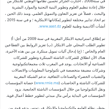
في سنة2008 ، اختارت الجزائر تحسين نظامها الوطني للابتكار من
خلال إعادة تنظيم العلوم وتطوير البنية التحتية والموارد البشرية
والبحث ، فضلاً عن تعزيز التعاون والتمويل العلمي. ومنذ ذلك الحين ،
تم اتخاذ تدابير مختلفة لتطوير إمكاناتها الابتكارية ؛ و في سنة 2015 ،
أنشأت أكاديمية وطنية للعلوم
www.aast.dz
.
تم إطلاق استراتيجية الابتكار المغربية في سنة 2009 من أجل: أ)
تطوير الطلب المحلي على الابتكار. (ب) تعزيز الروابط بين القطاعين
العام والخاص ؛ (ج) إدخال آليات تمويل مبتكرة. من بين هذه الأخيرة،
هناك الآن انطلاق للشركات الناشئة المبتكرة وتطوير للشركات
الصناعية أو الاتحادات. يوجد في المغرب ثلاث مجمعاتتكنولوجية
وشركات مضيفة متخصصة في تكنولوجيا المعلومات والاتصالات
والتقنيات الخضراء والصناعات الثقافية. تدعم الشبكة المغربية
للشركات الناشئة و الحاضنات (
www.rmie.ma
) حضانة المؤسسات
ونقل التكنولوجيا من خلال المؤسسات الناشئة الجامعية. يزود
المؤسسات في البداية برأس مال مبدئي لتطوير خطط أعمال قوية.
يحظى نظام العلوم والتكنولوجيا والابتكار في تونس بدعم قوي من