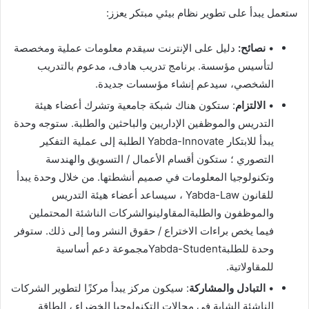
ستعمل يبدأ على تطوير نظام بيئي مبتكر يعزز:
•
نصائح
:
دليل على الإنترنت سيقدم معلومات عملية ومخصصة
لتأسيس مؤسسة. برنامج تدريب هادف، مدعوم بالتدريب
الشخصي، سيدعم إنشاء مؤسسات جديدة.
•
الالتزام
: ستكون هناك شبكة جامعية وتشرك أعضاء هيئة
التدريس والموظفين الإداريين والباحثين والطلبة. ستوجه وحدة
يبدأ للابتكار Yabda-Innovate الطلبة إلى عملية التفكير
التصوري ؛ ستكون أقسام الأعمال / التسويق والهندسة
وتكنولوجيا المعلومات في صميم أنشطتها. من خلال وحدة يبدأ
للقانون Yabda-Law ، سيساعد أعضاء هيئة التدريس
والموظفون والطلبةالمقاولينوالشركات الناشئة المحتملين
فيما يخص براءات الاختراع / حقوق النشر وما إلى ذلك. ستوفر
وحدة للطلبةYabda-Studentمجموعة دعم أساسية
للمقاولاتية.
•
التبادل والمشاركة
: سيكون مركز يبدأ مركزًا لتطوير الشركات
الناشئة الشابة في مجالات التكنولوجيا الخضراء ، الطاقة