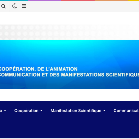
Switch
Sidebar
Rechercher
skin
(barre
latérale)
ux
Coopération
Manifestation Scientifique
Communicat