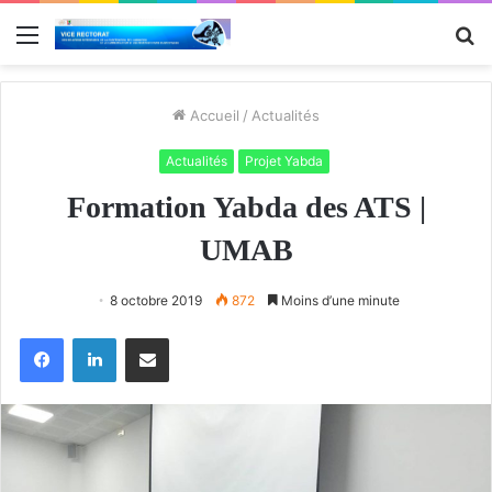
Menu
R
Accueil
/
Actualités
Actualités
Projet Yabda
Formation Yabda des ATS |
UMAB
8 octobre 2019
872
Moins d’une minute
Facebook
Linkedin
Partager par email