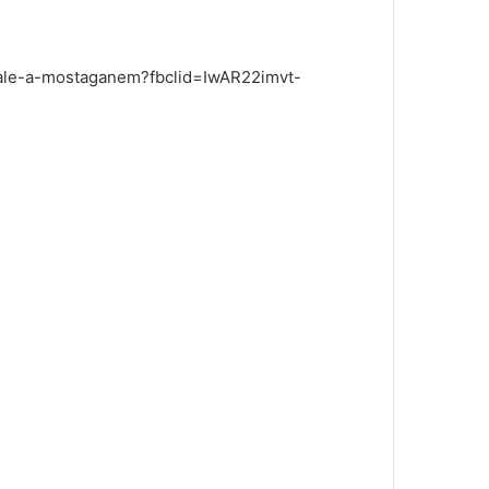
onale-a-mostaganem?fbclid=IwAR22imvt-