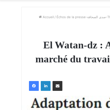
Accueil
/
Échos d
El Watan-dz : A
marché du travai
Facebook
Linkedin
Partager par email