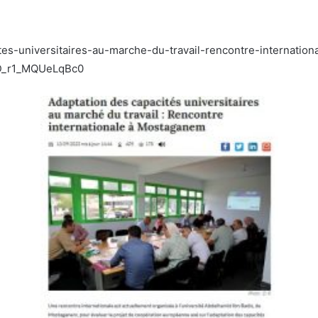
ites-universitaires-au-marche-du-travail-rencontre-internati
D_r1_MQUeLqBc0