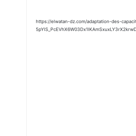
https://elwatan-dz.com/adaptation-des-capac
5pYlS_PcEVhX6W03Dx1lKAmSxuxLY3rX2krw