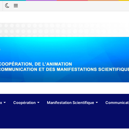
Switch
Sidebar
Rechercher
skin
(barre
latérale)
ux
Coopération
Manifestation Scientifique
Communicat