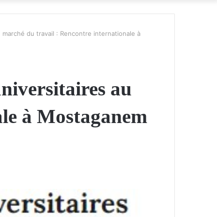
 marché du travail : Rencontre internationale à
niversitaires au
nale à Mostaganem