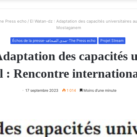
e la presse-صدى الصحافة-The Press echo
/
El Watan-dz : Adaptation des capacités universitaires au
Mostaganem
Échos de la presse-صدى الصحافة-The Press echo
Projet Stream
daptation des capacités u
l : Rencontre internatio
17 septembre 2023
1 014
Moins d’une minute