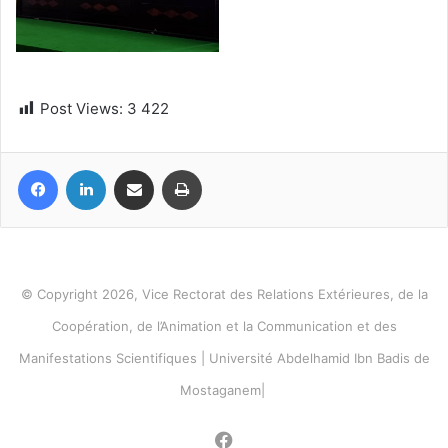
Post Views:
3 422
Facebook
Linkedin
Partager par email
Imprimer
© Copyright 2026, Vice Rectorat des Relations Extérieures, de la
Coopération, de l’Animation et la Communication et des
Manifestations Scientifiques | Université Abdelhamid Ibn Badis de
Mostaganem|
Facebook