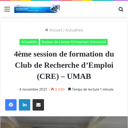
Menu
R
Accueil
/
Actualités
Actualités
Bureau de Liaison Entreprises Université
4ème session de formation du
Club de Recherche d’Emploi
(CRE) – UMAB
4 novembre 2021
3 000
Temps de lecture 1 minute
Facebook
Linkedin
Partager par email