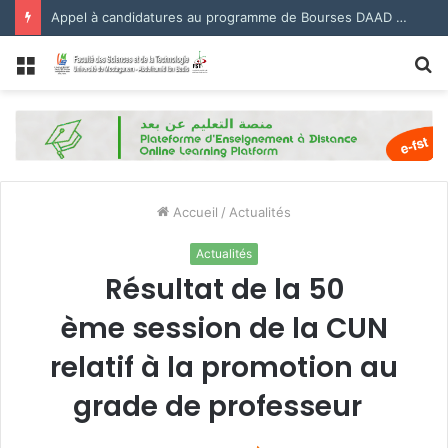
Appel à candidatures au programme de Bourses DAAD 2027.
Menu
R
Accueil
/
Actualités
Actualités
Résultat de la 50
ème session de la CUN
relatif à la promotion au
grade de professeur