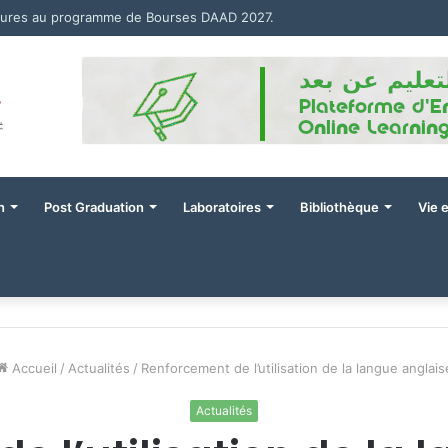
tures au programme de Bourses DAAD 2027.
n
Post Graduation
Laboratoires
Bibliothèque
Vie 
Accueil
/
Actualités
/
Renforcement de l’utilisation de la langue anglais
Actualités