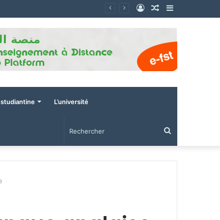
Connexion
Article
Sidebar
Aléatoire
(barre
latérale)
estudiantine
L’université
Rechercher
e