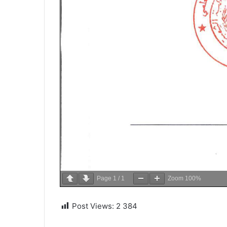
Page
1
/
1
Zoom
100%
Post Views:
2 384