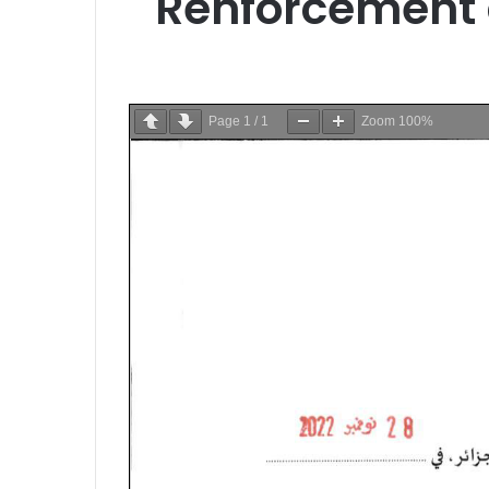
Renforcement d
Page
1
/
1
Zoom
100%