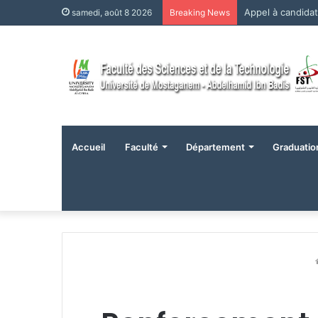
Appel à candida
samedi, août 8 2026
Breaking News
Accueil
Faculté
Département
Graduatio