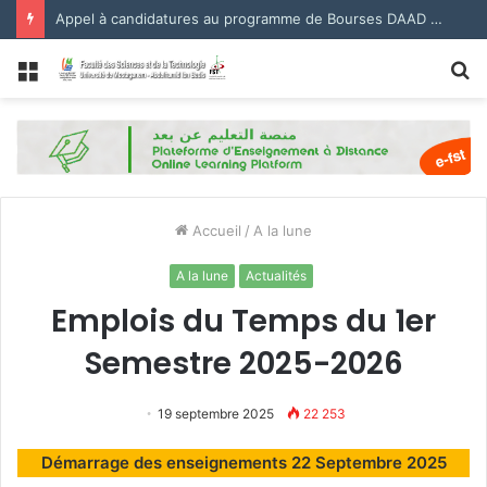
Appel à candidatures au programme de Bourses DAAD 2027.
Menu
R
Accueil
/
A la lune
A la lune
Actualités
Emplois du Temps du 1er
Semestre 2025-2026
19 septembre 2025
22 253
Démarrage des enseignements 22 Septembre 2025