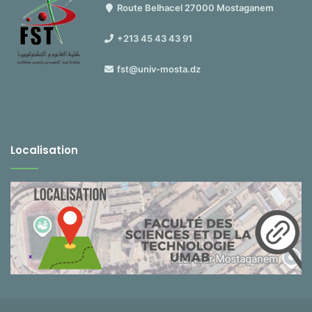
Route Belhacel 27000 Mostaganem
+213 45 43 43 91
fst@univ-mosta.dz
Localisation