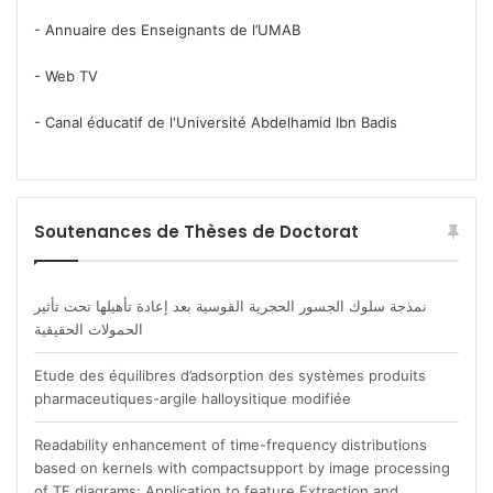
- Annuaire des Enseignants de l’UMAB
- Web TV
- Canal éducatif de l'Université Abdelhamid Ibn Badis
Soutenances de Thèses de Doctorat
نمذجة سلوك الجسور الحجرية القوسية بعد إعادة تأهيلها تحت تأثير
الحمولات الحقيقية
Etude des équilibres d’adsorption des systèmes produits
pharmaceutiques-argile halloysitique modifiée
Readability enhancement of time-frequency distributions
based on kernels with compactsupport by image processing
of TF diagrams: Application to feature Extraction and