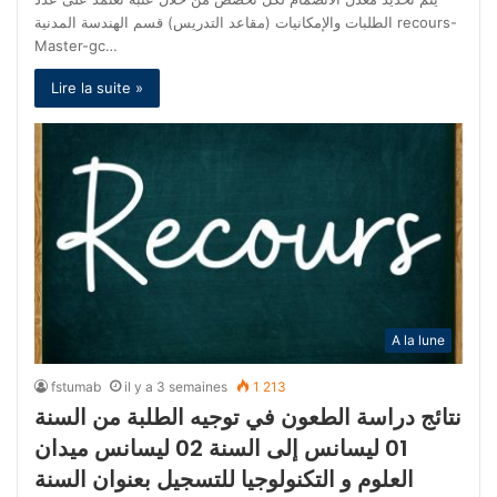
الطلبات والإمكانيات (مقاعد التدريس) قسم الهندسة المدنية recours-
Master-gc…
Lire la suite »
A la lune
fstumab
il y a 3 semaines
1 213
نتائج دراسة الطعون في توجيه الطلبة من السنة
01 ليسانس إلى السنة 02 ليسانس ميدان
العلوم و التكنولوجيا للتسجيل بعنوان السنة