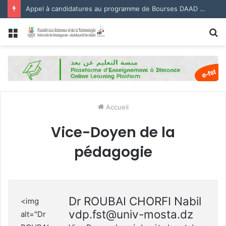
Appel à candidatures au programme de Bourses DAAD 2027.
Menu
R
Accueil
Vice-Doyen de la
pédagogie
Dr ROUBAI CHORFI Nabil
<img
vdp.fst@univ-mosta.dz
alt="Dr