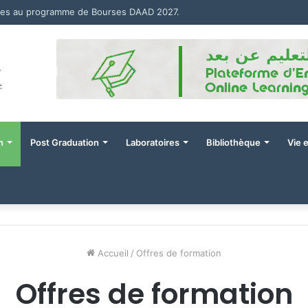
res au programme de Bourses DAAD 2027.
n
Post Graduation
Laboratoires
Bibliothèque
Vie 
Accueil
/
Offres de formation
Offres de formation