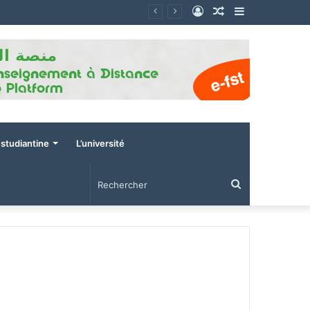
Connexion
Article
Sidebar
Aléatoire
(barre
latérale)
estudiantine
L’université
Rechercher