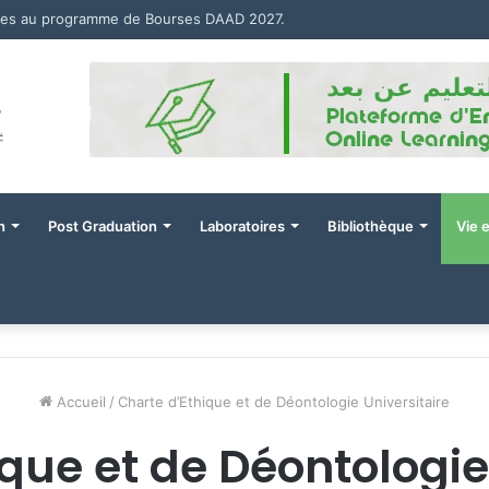
res au programme de Bourses DAAD 2027.
n
Post Graduation
Laboratoires
Bibliothèque
Vie 
Accueil
/
Charte d’Ethique et de Déontologie Universitaire
que et de Déontologie