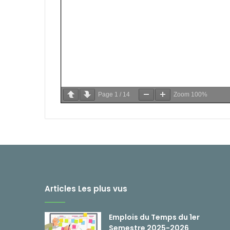
Page
1
/
14
Zoom
100%
Articles Les plus vus
Emplois du Temps du 1er
Semestre 2025-2026