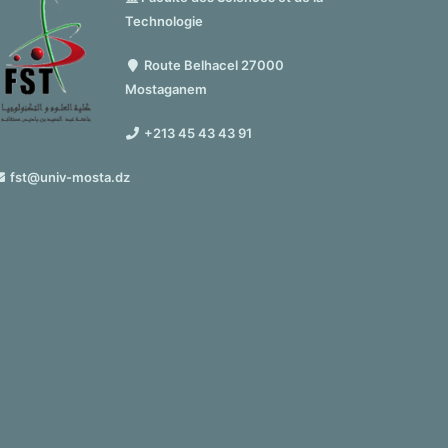
Technologie
Route Belhacel 27000
Mostaganem
+213 45 43 43 91
fst@univ-mosta.dz