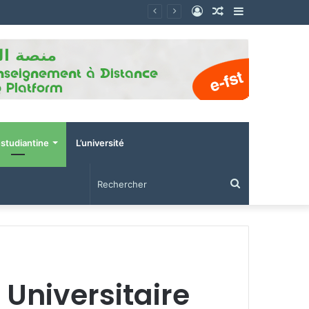
Connexion
Article
Sidebar
Aléatoire
(barre
latérale)
estudiantine
L’université
Rechercher
 Universitaire