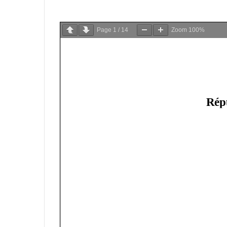
Page
1
/
14
Zoom
100%