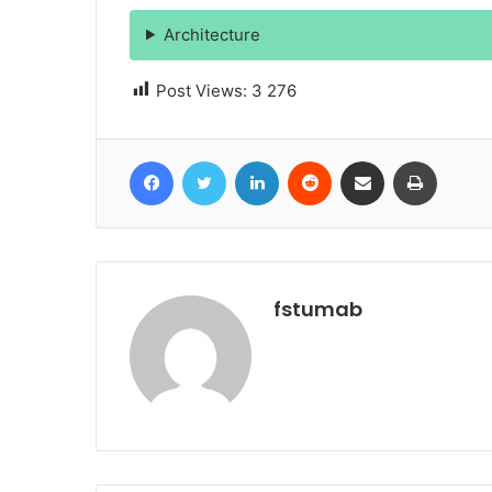
Architecture
Post Views:
3 276
Facebook
Twitter
Linkedin
Reddit
Partager par email
Imprime
fstumab