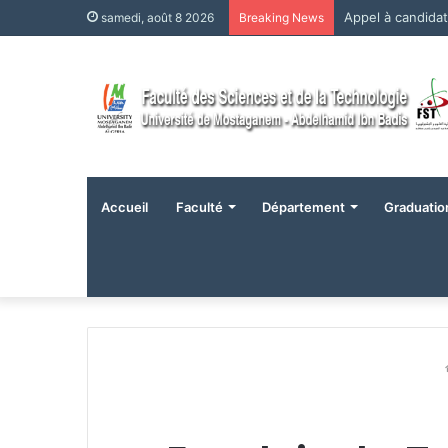
Appel à candida
samedi, août 8 2026
Breaking News
Accueil
Faculté
Département
Graduatio