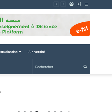
Connexion
Article
Sidebar
Aléatoire
(barre
latérale)
estudiantine
L’université
Rechercher
4