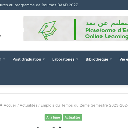
tures au programme de Bourses DAAD 2027.
n
Post Graduation
Laboratoires
Bibliothèque
Vie 
Accueil
/
Actualités
/
Emplois du Temps du 2ème Semestre 2023-202
A la lune
Actualités