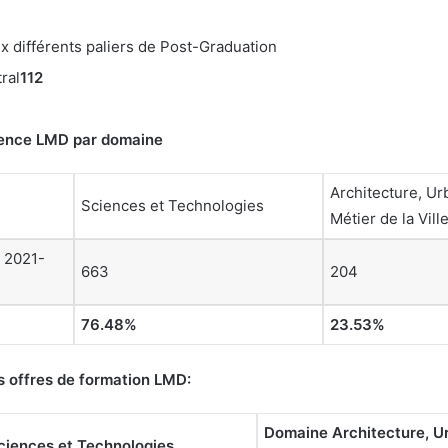
ux différents paliers de Post-Graduation
ral
112
icence LMD par domaine
Architecture, Ur
Sciences et Technologies
Métier de la Vill
 2021-
663
204
76.48
%
23.53
%
es offres de formation LMD:
Domaine
Architecture, U
ciences et Technologies