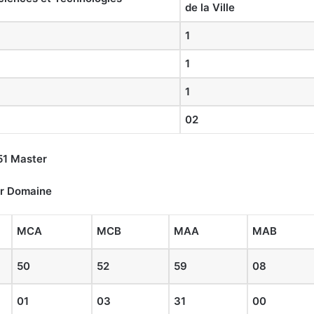
de la Ville
1
1
1
02
51 Master
ar Domaine
MCA
MCB
MAA
MAB
50
52
59
08
01
03
31
00