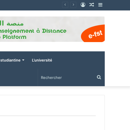
Connexion
Article
Sidebar
Aléatoire
(barre
latérale)
estudiantine
L’université
Rechercher