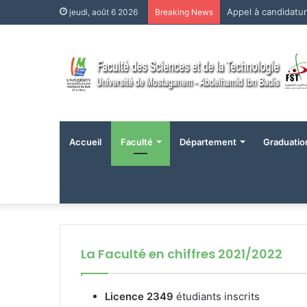
Appel à candidatu
jeudi, août 6 2026
Breaking News
Accueil
Faculté
Département
Graduatio
La Faculté en chiffres 2021/2022
Licence 2349
étudiants inscrits