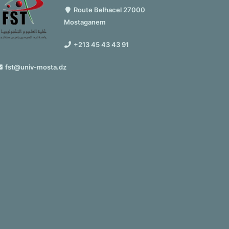
Route Belhacel 27000
Mostaganem
+213 45 43 43 91
fst@univ-mosta.dz