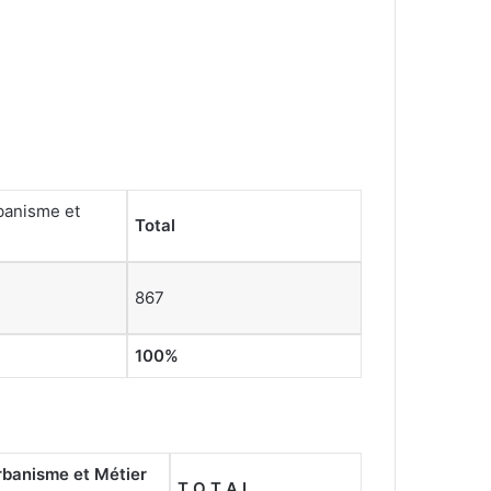
banisme et
Total
e
867
100
%
rbanisme et Métier
T O T A L