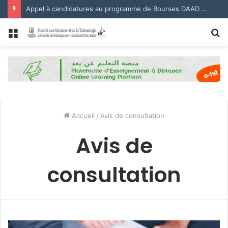
Appel à candidatures au programme de Bourses DAAD 2027.
Menu
R
Accueil
/
Avis de consultation
Avis de
consultation