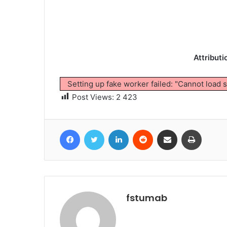
Attributi
Setting up fake worker failed: "Cannot load 
Post Views:
2 423
Facebook
Twitter
Linkedin
Reddit
Partager par email
Imprime
fstumab