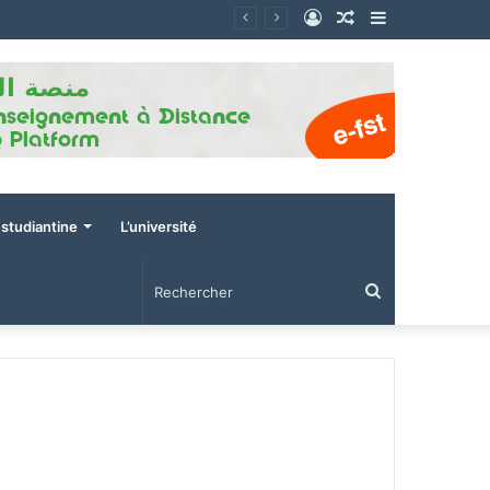
Connexion
Article
Sidebar
Aléatoire
(barre
latérale)
estudiantine
L’université
Rechercher