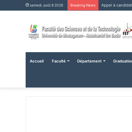
Appel à candida
samedi, août 8 2026
Breaking News
Accueil
Faculté
Département
Graduatio