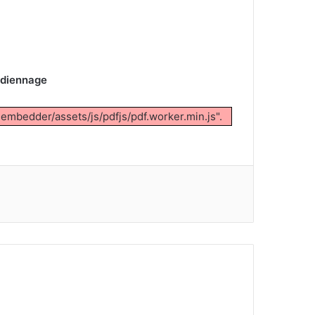
ardiennage
-embedder/assets/js/pdfjs/pdf.worker.min.js".