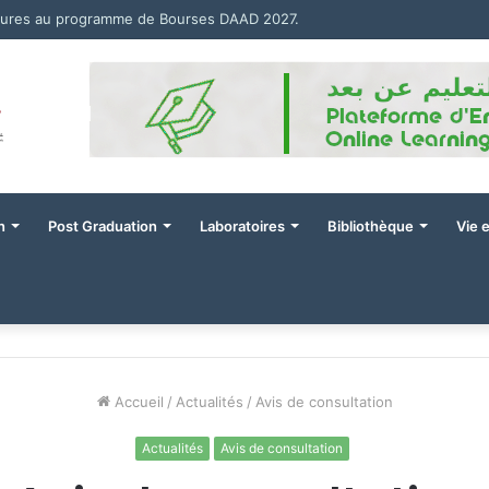
tures au programme de Bourses DAAD 2027.
n
Post Graduation
Laboratoires
Bibliothèque
Vie 
Accueil
/
Actualités
/
Avis de consultation
Actualités
Avis de consultation