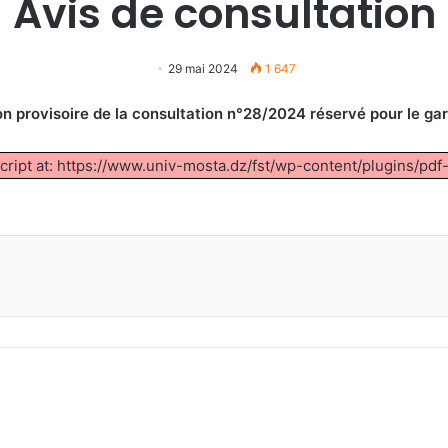
Avis de consultation
29 mai 2024
1 647
on provisoire de la consultation n°28/2024 réservé pour le g
script at: https://www.univ-mosta.dz/fst/wp-content/plugins/pdf
r