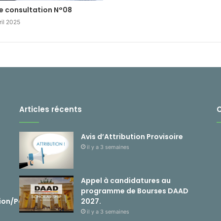
de consultation N°08
ril 2025
Articles récents
Avis d’Attribution Provisoire
il y a 3 semaines
Appel à candidatures au
programme de Bourses DAAD
ion/Passerelle
2027.
il y a 3 semaines