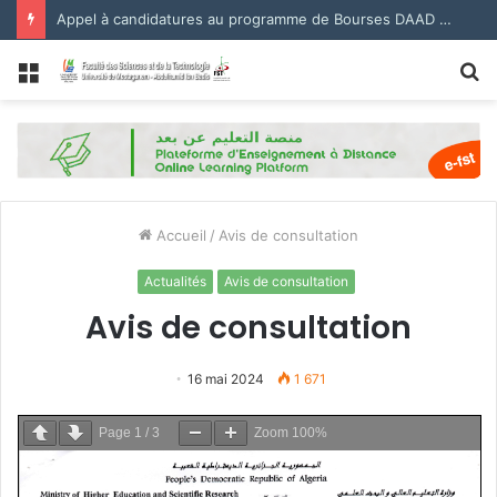
Appel à candidatures au programme de Bourses DAAD 2027.
Menu
R
Accueil
/
Avis de consultation
Actualités
Avis de consultation
Avis de consultation
16 mai 2024
1 671
Page
1
/
3
Zoom
100%