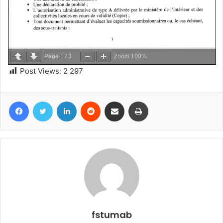
Page
1
/
3
Zoom
100%
Post Views:
2 297
Facebook
Twitter
Linkedin
Reddit
Partager par email
Imprimer
fstumab