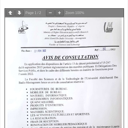
Page
1
/
2
Zoom
100%