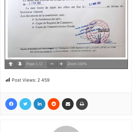
Page
1
/
2
Zoom
100%
Post Views:
2 459
Facebook
Twitter
Linkedin
Reddit
Partager par email
Imprimer