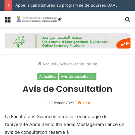
Appel à candidatures au programme de Bourses DAAD 2027.
Menu
R
Accueil
/
Avis de consultation
Actualités
Avis de consultation
Avis de Consultation
23 février 2022
1 316
La Faculté des Sciences et de la Technologie de
l’université Abdelhamid Ibn Badis Mostaganem Lance un
avis de consultation réservé à