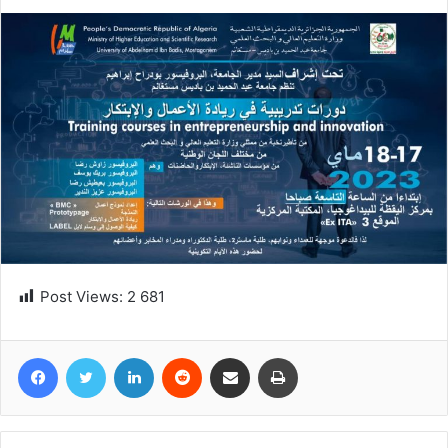
Post Views:
2 681
Facebook
Twitter
Linkedin
Reddit
Partager par email
Imprimer