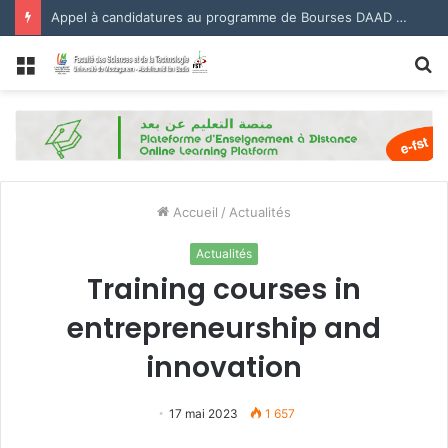
Appel à candidatures au programme de Bourses DAAD 2027.
Menu
R
Accueil
/
Actualités
Actualités
Training courses in
entrepreneurship and
innovation
17 mai 2023
1 657