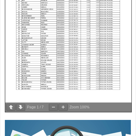
Page
1
/
7
Zoom
100%