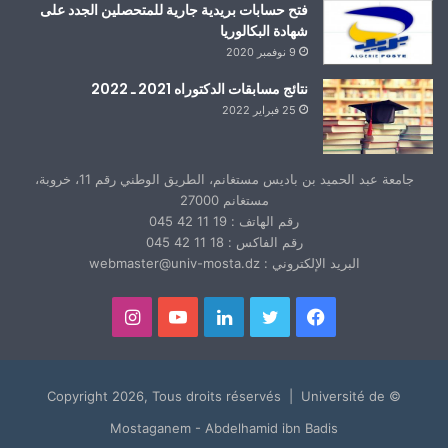
فتح حسابات بريدية جارية للمتحصلين الجدد على
شهادة البكالوريا
9 نوفمبر 2020
نتائج مسابقات الدكتوراه 2021 ـ 2022
25 فبراير 2022
جامعة عبد الحميد بن باديس مستغانم، الطريق الوطني رقم 11، خروبة،
مستغانم 27000
رقم الهاتف : 19 11 42 045
رقم الفاكس : 18 11 42 045
البريد الإلكتروني : webmaster@univ-mosta.dz
فيسبوك
تويتر
لينكدإن
يوتيوب
انستقرام
© Copyright 2026, Tous droits réservés | Université de
Mostaganem - Abdelhamid ibn Badis