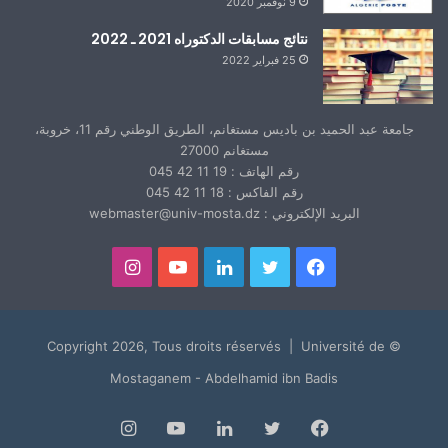
9 نوفمبر 2020
نتائج مسابقات الدكتوراه 2021 ـ 2022
25 فبراير 2022
جامعة عبد الحميد بن باديس مستغانم، الطريق الوطني رقم 11، خروبة،
مستغانم 27000
رقم الهاتف : 19 11 42 045
رقم الفاكس : 18 11 42 045
البريد الإلكتروني : webmaster@univ-mosta.dz
فيسبوك
تويتر
لينكدإن
يوتيوب
انستقرام
© Copyright 2026, Tous droits réservés | Université de
Mostaganem - Abdelhamid ibn Badis
فيسبوك
تويتر
لينكدإن
يوتيوب
انستقرام