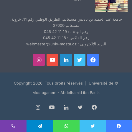
جامعة عبد الحميد بن باديس مستغانم، الطريق الوطني رقم 11، خروبة،
مستغانم 27000
رقم الهاتف : 19 11 42 045
رقم الفاكس : 18 11 42 045
البريد الإلكتروني : webmaster@univ-mosta.dz
فيسبوك
تويتر
لينكدإن
يوتيوب
انستقرام
© Copyright 2026, Tous droits réservés | Université de
Mostaganem - Abdelhamid ibn Badis
فيسبوك
تويتر
لينكدإن
يوتيوب
انستقرام
يسبوك
تويتر
واتساب
تيلقرام
ڤايبر