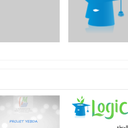
لمنطق