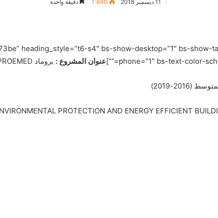
11 ديسمبر 2018
1٬840
دقيقة واحدة
بروماد” ading_style=”t6-s4″ bs-show-desktop=”1″ bs-show-tablet=”1″ bs-show
phone=”1″ bs-text-color-sche
عنوان المشروع :
بروماد PROEMED
2016-2019)
NVIRONMENTAL PROTECTION AND ENERGY EFFICIENT BUILDIN