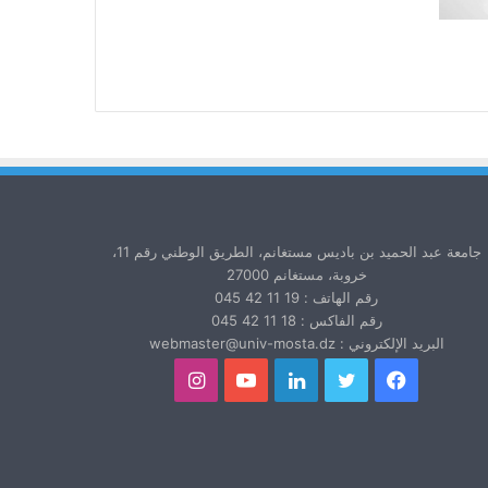
جامعة عبد الحميد بن باديس مستغانم، الطريق الوطني رقم 11،
خروبة، مستغانم 27000
رقم الهاتف : 19 11 42 045
رقم الفاكس : 18 11 42 045
البريد الإلكتروني : webmaster@univ-mosta.dz
فيسبوك
تويتر
لينكدإن
يوتيوب
انستقرام