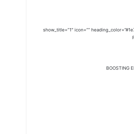
show_title=”1″ icon=”” heading_color=”#1e73be” he-
BOOSTING E