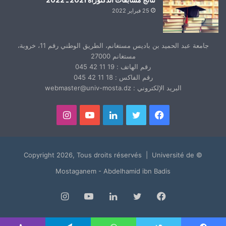
25 فبراير 2022
جامعة عبد الحميد بن باديس مستغانم، الطريق الوطني رقم 11، خروبة،
مستغانم 27000
رقم الهاتف : 19 11 42 045
رقم الفاكس : 18 11 42 045
البريد الإلكتروني : webmaster@univ-mosta.dz
فيسبوك
تويتر
لينكدإن
يوتيوب
انستقرام
© Copyright 2026, Tous droits réservés | Université de
Mostaganem - Abdelhamid ibn Badis
فيسبوك
تويتر
لينكدإن
يوتيوب
انستقرام