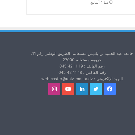
منذ 4 أسابيع
جامعة عبد الحميد بن باديس مستغانم، الطريق الوطني رقم 11،
خروبة، مستغانم 27000
رقم الهاتف : 19 11 42 045
رقم الفاكس : 18 11 42 045
البريد الإلكتروني : webmaster@univ-mosta.dz
فيسبوك
تويتر
لينكدإن
يوتيوب
انستقرام