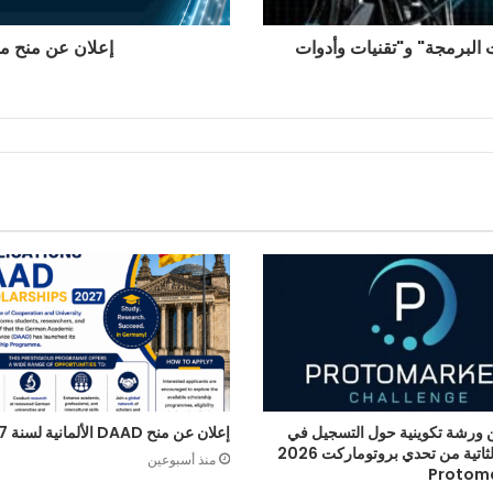
 البرمجة" و"تقنيات وأدوات
إعلان عن منح مؤقت 
 ورشة تكوينية حول التسجيل في
إعلان عن منح DAAD الألمانية لسنة 2027
الطبعة الثاتية من تحدي بروتوماركت 2026
منذ أسبوعين
Protom