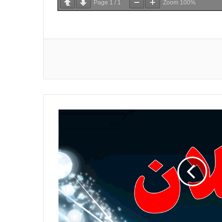
Page
1
/
1
Zoom
100%