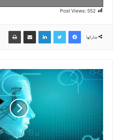
Post Views:
552
فيسبوك
تويتر
لينكدإن
مشاركة عبر البريد
طباعة
شاركها