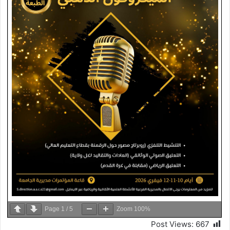
Page
1
/
5
Zoom
100%
Post Views:
667