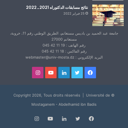
نتائج مسابقات الدكتوراه 2021 ـ 2022
25 فبراير 2022
جامعة عبد الحميد بن باديس مستغانم، الطريق الوطني رقم 11، خروبة،
مستغانم 27000
رقم الهاتف : 19 11 42 045
رقم الفاكس : 18 11 42 045
البريد الإلكتروني : webmaster@univ-mosta.dz
فيسبوك
تويتر
لينكدإن
يوتيوب
انستقرام
© Copyright 2026, Tous droits réservés | Université de
Mostaganem - Abdelhamid ibn Badis
فيسبوك
تويتر
لينكدإن
يوتيوب
انستقرام