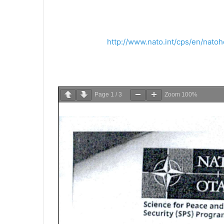
http://www.nato.int/cps/en/nato
Page
1
/
3
Zoom
100%