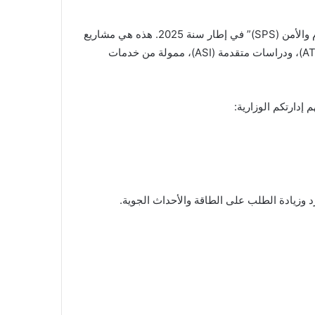
نعلمكم بإطلاق الدعوة لتقديم مقترحات المشاريع، المرفق نصها (03 صفحات)، المسجلة في إطار برنامج “العلم في خدمة السلام والأمن (SPS)” في إطار سنة 2025. هذه هي مشاريع
بحث علمي متعددة السنوات وأحداث قصيرة إلى متوسطة المدى، وورش عمل بحثية متقدمة (ARW)، ودورات تدريبية متقدمة (ATC)، ودراسات متقدمة (ASI)، ممولة من خدمات
رد وزيادة الطلب على الطاقة والأحداث الجوية.