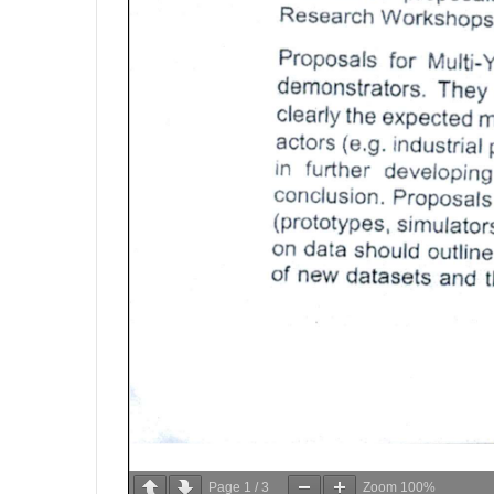
Page
1
/
3
Zoom
100%