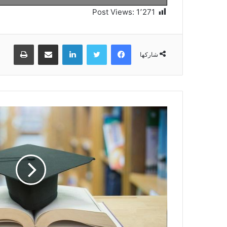
Post Views:
1٬271
فيسبوك
تويتر
لينكدإن
مشاركة عبر البريد
طباعة
شاركها