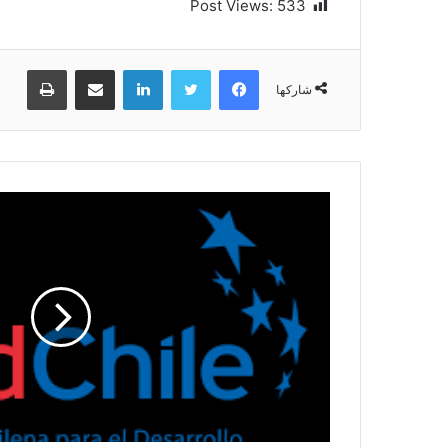
Post Views:
533
فيسبوك
تويتر
لينكدإن
مشاركة عبر البريد
طباعة
شاركها