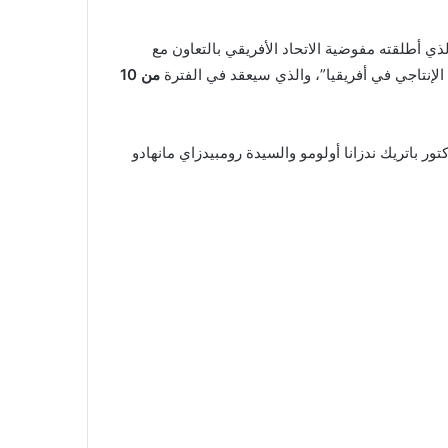
ذي أطلقته مفوضية الاتحاد الأفريقي بالتعاون مع
ل الإنتاجي في أفريقيا”، والذي سيعقد في الفترة
من 10
مية تتراوح بين 7000 و12000 كلمة، وإرسالها كنسخة إلى الدكتور باتريك ندزانا أولومو والسيدة رومبيدزاي مانهادو