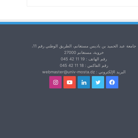
جامعة عبد الحميد بن باديس مستغانم، الطريق الوطني رقم 11،
خروبة، مستغانم 27000
رقم الهاتف : 19 11 42 045
رقم الفاكس : 18 11 42 045
البريد الإلكتروني : webmaster@univ-mosta.dz
فيسبوك
تويتر
لينكدإن
يوتيوب
انستقرام