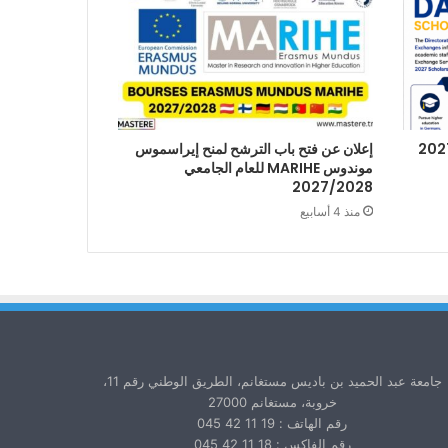
إعلان عن فتح باب الترشح لمنح إيراسموس
موندوس MARIHE للعام الجامعي
2027/2028
منذ 4 أسابيع
جامعة عبد الحميد بن باديس مستغانم، الطريق الوطني رقم 11،
خروبة، مستغانم 27000
رقم الهاتف : 19 11 42 045
رقم الفاكس : 18 11 42 045