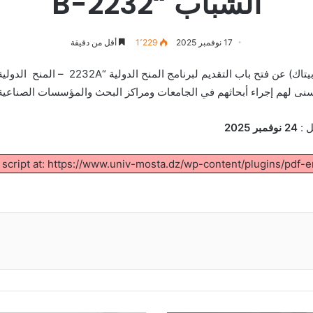
الشباب “B-2232
17 نوفمبر 2025
1٬229
أقل من دقيقة
يعلن المجلس التركي للبحوث العلمية والتكن
يتسنى لهم إجراء أبحاثهم في الجامعات ومراكز البحث والمؤسسات الصناعية 
 :
24 نوفمبر 2025
d script at: https://www.univ-mosta.dz/wp-content/plugins/pdf-e