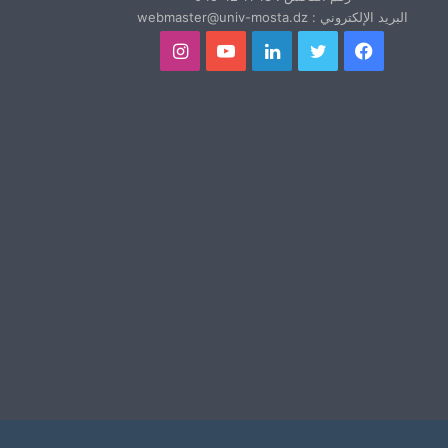
البريد الإلكتروني : webmaster@univ-mosta.dz
فيسبوك
تويتر
لينكدإن
يوتيوب
انستقرام