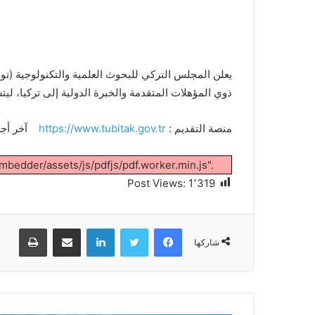
ذوي المؤهلات المتقدمة والخبرة الدولية إلى تركيا، ل
منصة التقديم :
https://www.tubitak.gov.tr
آخر أجل
mbedder/assets/js/pdfjs/pdf.worker.min.js".
Post Views:
1٬319
فيسبوك
تويتر
لينكدإن
مشاركة عبر البريد
طباعة
شاركها