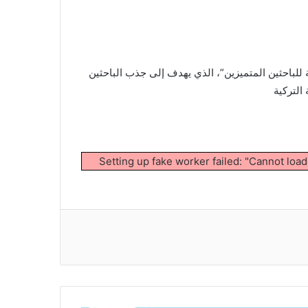
ولوجية (توبيتاك) عن فتح باب التقديم لبرنامج المنح الدولية “2232A – المنح الدولية للباحثين المتميزين”، الذي يهدف إلى جذب الباحثين
التركية
Setting up fake worker failed: "Cannot loa