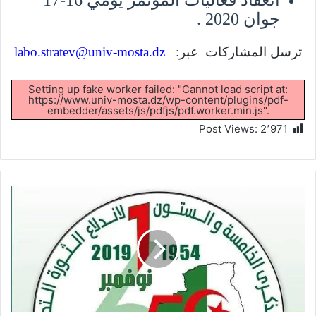
جوان 2020 .
ترسل المشاركات عبر:
labo.stratev@univ-mosta.dz
Setting up fake worker failed: "Cannot load script at:
https://www.univ-mosta.dz/wp-content/plugins/pdf-
embedder/assets/js/pdfjs/pdf.worker.min.js".
Post Views:
2٬971